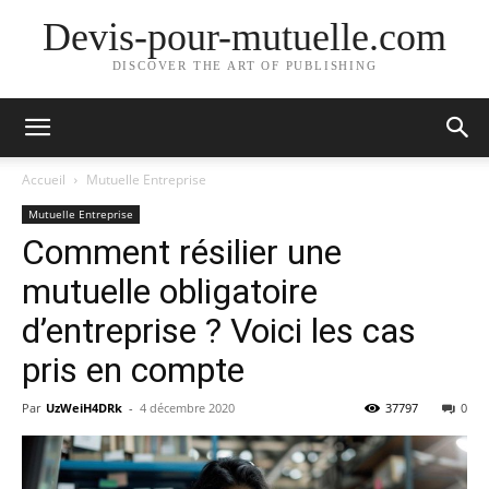
Devis-pour-mutuelle.com
DISCOVER THE ART OF PUBLISHING
Accueil
Mutuelle Entreprise
Mutuelle Entreprise
Comment résilier une
mutuelle obligatoire
d’entreprise ? Voici les cas
pris en compte
Par
UzWeiH4DRk
-
4 décembre 2020
37797
0