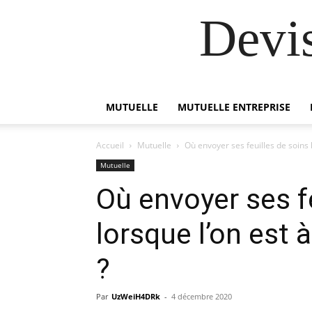
Devi
MUTUELLE
MUTUELLE ENTREPRISE
Accueil
Mutuelle
Où envoyer ses feuilles de soins l
Mutuelle
Où envoyer ses f
lorsque l’on est 
?
Par
UzWeiH4DRk
-
4 décembre 2020