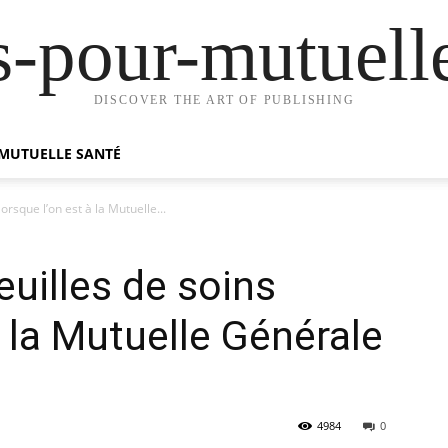
s-pour-mutuell
DISCOVER THE ART OF PUBLISHING
MUTUELLE SANTÉ
orsque l’on est à la Mutuelle...
euilles de soins
à la Mutuelle Générale
4984
0