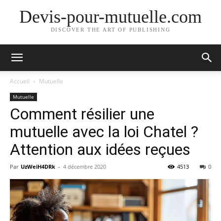
Devis-pour-mutuelle.com
DISCOVER THE ART OF PUBLISHING
Accueil
Mutuelle
Mutuelle
Comment résilier une
mutuelle avec la loi Chatel ?
Attention aux idées reçues
Par
UzWeiH4DRk
-
4 décembre 2020
4513
0